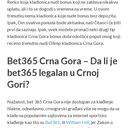
Retko koja kladionica nudi bonus koji ne zahteva nikakvu
uplatu, ali i to se dogodi s vremena na vreme. U ovom
trenutku nema kladionica koje nude bonus bez depozita.
Ipak, čim ovakva ponuda bude aktuelna, naši čitaoci će biti
prvi da saznaju. Ipak, uvek možete pronaći neki drugi tip
kladionice Crna Gora bonus dobrodošlice poput onog koji
recimo trenutno nudi Olimp kladionica Crna Gora.
Bet365 Crna Gora – Da li je
bet365 legalan u Crnoj
Gori?
Nažalost, bet 365 Crna Gora nije dostupan za klađenje.
Naime, odnedavno, crnogorski građani više ne mogu da se
klade na popularnim sajtovima za internet sportsko
klađenje kao što su
Bet365
, ili
William Hill
, jer Zakon o