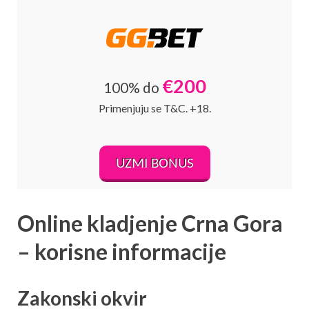
€200
100% do
Primenjuju se T&C. +18.
UZMI BONUS
Online kladjenje Crna Gora
– korisne informacije
Zakonski okvir