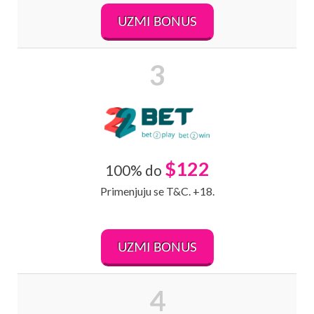
UZMI BONUS
3
$122
100% do
Primenjuju se T&C. +18.
UZMI BONUS
4