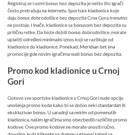
Registruj se i uzmi bonus bez depozita je nešto što igrači
često pretražuju na internetu. Sportske kladionice koje
daju bonus dobrodošlice bez depozita Crna Gora trenutno
ne postoje. I inače, kladionice sa bonusom bez depozita su
priličnu retke. Da biste dobili bonus dobrodošlice, morate
uplatiti određeni minimalni iznos koji se razlikuje od
kladionice do kladionice. Ponekad, Meridian bet ima
promocije gde novim igračima nudi bonus bez depozita.
Promo kod kladionice u Crnoj
Gori
Gotovo sve sportske kladionice u Crnoj Gori nude opciju
unošenja promo koda kako bi se dobio neki standardan ili
ekskluzivan bonus. U saradnji sa nekim od pomenutih
kladionica, našim igračima smo obezbedili različite promo
kodove. Ove promo kodove ne morate unositi ručno,
dovoljno je da kliknete na dugme u glavnoj tabeli sa