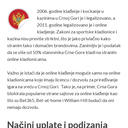
2006. godine klađenje i kockanje u
kazinima u Crnoj Gori je i legalizovano, a
2011. godine legalizovano je i online
kladjenje. Zakoni za sportske kladionice i
kazina nisu previše striktni, što je jako privlačno kako
stranim tako i domaćim brendovima. Zanimljiv je i podatak
da se više od 50% stanovnika Crne Gore kladi na stranim
online kladionicama.
Važno je istaći da je online klađenje moguće samo na online
kladionicama koje imaju licencu / dozvolu za priređivanje
igara na sreću u Crnoj Gori. Tako je, na primer, Crna Gora
blokirala popularne strane sajtove za online klađenje kao
što su Bet365, Bet-at-home i William Hill budući da oni
nemaju dozvolu.
Načini uplate i podizanja