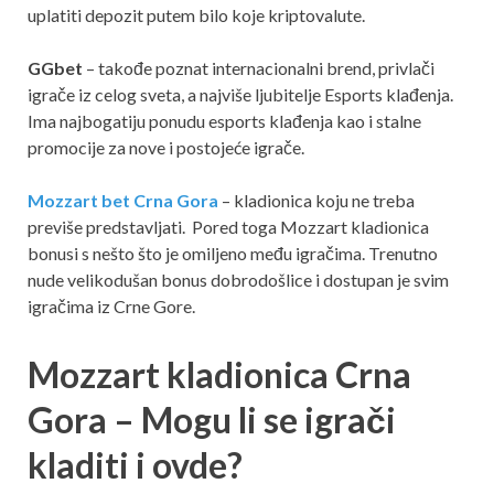
uplatiti depozit putem bilo koje kriptovalute.
GGbet
– takođe poznat internacionalni brend, privlači
igrače iz celog sveta, a najviše ljubitelje Esports klađenja.
Ima najbogatiju ponudu esports klađenja kao i stalne
promocije za nove i postojeće igrače.
Mozzart bet Crna Gora
– kladionica koju ne treba
previše predstavljati. Pored toga Mozzart kladionica
bonusi s nešto što je omiljeno među igračima. Trenutno
nude velikodušan bonus dobrodošlice i dostupan je svim
igračima iz Crne Gore.
Mozzart kladionica Crna
Gora – Mogu li se igrači
kladiti i ovde?