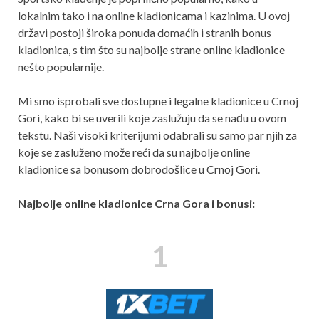
lokalnim tako i na online kladionicama i kazinima. U ovoj
državi postoji široka ponuda domaćih i stranih bonus
kladionica, s tim što su najbolje strane online kladionice
nešto popularnije.
Mi smo isprobali sve dostupne i legalne kladionice u Crnoj
Gori, kako bi se uverili koje zaslužuju da se nađu u ovom
tekstu. Naši visoki kriterijumi odabrali su samo par njih za
koje se zasluženo može reći da su najbolje online
kladionice sa bonusom dobrodošlice u Crnoj Gori.
Najbolje online kladionice Crna Gora i bonusi:
1