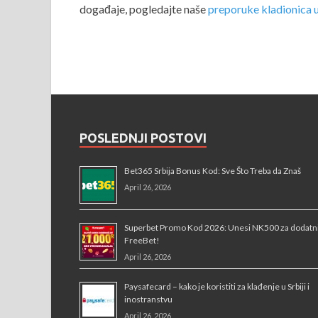
događaje, pogledajte naše
preporuke kladionica 
POSLEDNJI POSTOVI
Bet365 Srbija Bonus Kod: Sve Što Treba da Znaš
April 26, 2026
Superbet Promo Kod 2026: Unesi NK500 za dodatn
FreeBet!
April 26, 2026
Paysafecard – kako je koristiti za klađenje u Srbiji i
inostranstvu
April 26, 2026