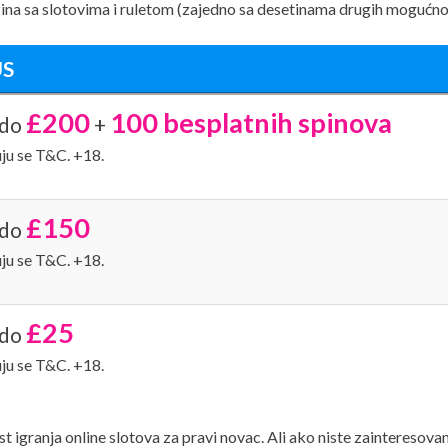
azina sa slotovima i ruletom (zajedno sa desetinama drugih mogućno
S
£200
100 besplatnih spinova
 do
+
ju se T&C. +18.
£150
 do
ju se T&C. +18.
£25
 do
ju se T&C. +18.
granja online slotova za pravi novac. Ali ako niste zainteresovani 