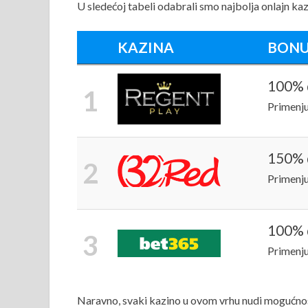
U sledećoj tabeli odabrali smo najbolja onlajn k
KAZINA
BONU
100%
1
Primenju
150%
2
Primenju
100%
3
Primenju
Naravno, svaki kazino u ovom vrhu nudi mogućnost i