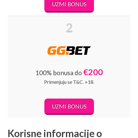
UZMI BONUS
2
€200
100% bonusa do
Primenjuju se T&C. +18.
UZMI BONUS
Korisne informacije o