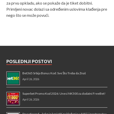
za prvu opkladu, ako se pokaže da je tiket dobitni.
Primljeni novac dolazi sa određenim uslovima klađenja pre
nego što se može povući.
POSLEDNJI POSTOVI
Bet365 Srbija Bonus Kod: Sve Što Treba da Znaš
April 26, 2026
Superbet Promo Kod 2026: Unesi NK500 za dodatni FreeBet!
April 26, 2026
Paysafecard – kako je koristiti za klađenje u Srbiji i inostranstvu