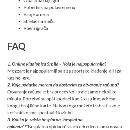
Oba tima daju gol
Pobednik na poluvremenu
Broj kornera
Strelac na meču
Poeni igrača
FAQ
1. Online kladionica Srbija – Koja je najpopularnija?
Mozzart je najpopularniji sajt za sportsko klađenje, ali i za
kazino igre.
2. Koje podatke moram da dostavim za otvaranje računa?
Otvaranje računa je brz proces koji traje samo nekoliko
minuta. Potrebni su opšti podaci kao što su ime, adresa,
jmbg i broj lične karte. Nakon toga možete izabrati svoje
korisničko ime i postaviti lozinku.
3. Koliko je zaista besplatna “besplatna
opklada”?
“Besplatna opklada” vraća određenu sumu novca