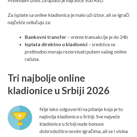
Minimalni iznos za uplatu je najčešće 500 RSD.
Za isplate sa online kladionica je malo uži izbor, ali se igrači
najčešće odlučuju za:
Bankovni transfer
– vreme transakcije je do 24h
Isplata direktno u kladionici
– sredstva se
prethodno moraju rezervisati putem vašeg online
raćuna.
Tri najbolje online
kladionice u Srbiji 2026
Nije lako odgovoriti na pitanje koja je to
najbolja kladionica u Srbiji. Sve najveće
kladionice u Srbiji nude bonuse
dobrodošlice novim igračima, ali se i visina