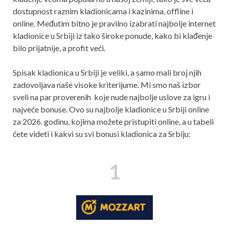
dostupnost raznim kladionicama i kazinima, offline i
online. Međutim bitno je pravilno izabrati najbolje internet
kladionice u Srbiji iz tako široke ponude, kako bi klađenje
bilo prijatnije, a profit veći.
Spisak kladionica u Srbiji je veliki, a samo mali broj njih
zadovoljava naše visoke kriterijume. Mi smo naš izbor
sveli na par proverenih koje nude najbolje uslove za igru i
najveće bonuse. Ovo su najbolje kladionice u Srbiji online
za 2026. godinu, kojima možete pristupiti online, a u tabeli
ćete videti i kakvi su svi bonusi kladionica za Srbiju:
1