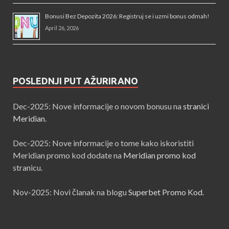
Bonusi Bez Depozita 2026: Registruj se i uzmi bonus odmah!
April 26, 2026
POSLEDNJI PUT AŽURIRANO
Dec-2025: Nove informacije o novom bonusu na
stranici
Meridian
.
Dec-2025: Nove informacije o tome kako iskoristiti
Meridian promo kod dodate na
Meridian promo kod
stranicu.
Nov-2025: Novi članak na blogu
Superbet Promo Kod
.