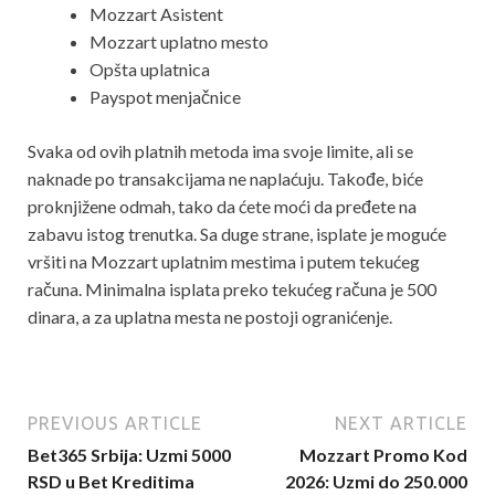
Mozzart Asistent
Mozzart uplatno mesto
Opšta uplatnica
Payspot menjačnice
Svaka od ovih platnih metoda ima svoje limite, ali se
naknade po transakcijama ne naplaćuju. Takođe, biće
proknjižene odmah, tako da ćete moći da pređete na
zabavu istog trenutka. Sa duge strane, isplate je moguće
vršiti na Mozzart uplatnim mestima i putem tekućeg
računa. Minimalna isplata preko tekućeg računa je 500
dinara, a za uplatna mesta ne postoji ogranićenje.
PREVIOUS ARTICLE
NEXT ARTICLE
Bet365 Srbija: Uzmi 5000
Mozzart Promo Kod
RSD u Bet Kreditima
2026: Uzmi do 250.000