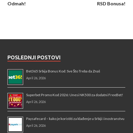
Odmah!
RSD Bonusa!
POSLEDNJI POSTOVI
Bet365 Srbija Bonus Kod: Sve Što Treba da Znaš
April 26, 2026
Superbet Promo Kod 2026: Unesi NK500 za dodatni FreeBet!
April 26, 2026
Paysafecard – kako je koristiti za klađenje u Srbiji i inostranstvu
April 26, 2026