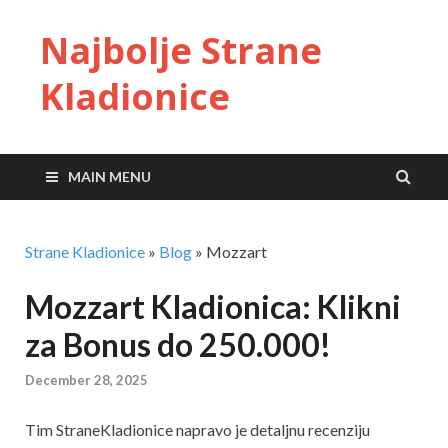
Najbolje Strane
Kladionice
MAIN MENU
Strane Kladionice
»
Blog
»
Mozzart
Mozzart Kladionica: Klikni
za Bonus do 250.000!
December 28, 2025
Tim StraneKladionice napravo je detaljnu recenziju