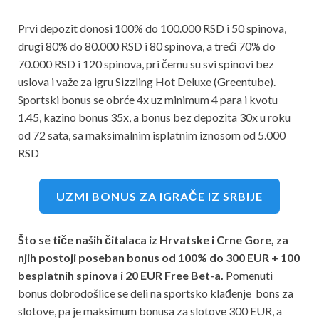
Prvi depozit donosi 100% do 100.000 RSD i 50 spinova,
drugi 80% do 80.000 RSD i 80 spinova, a treći 70% do
70.000 RSD i 120 spinova, pri čemu su svi spinovi bez
uslova i važe za igru Sizzling Hot Deluxe (Greentube).
Sportski bonus se obrće 4x uz minimum 4 para i kvotu
1.45, kazino bonus 35x, a bonus bez depozita 30x u roku
od 72 sata, sa maksimalnim isplatnim iznosom od 5.000
RSD
UZMI BONUS ZA IGRAČE IZ SRBIJE
Što se tiče naših čitalaca iz Hrvatske i Crne Gore, za
njih postoji poseban bonus od 100% do 300 EUR + 100
besplatnih spinova i 20 EUR Free Bet-a.
Pomenuti
bonus dobrodošlice se deli na sportsko klađenje bons za
slotove, pa je maksimum bonusa za slotove 300 EUR, a