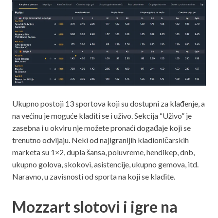
Ukupno postoji 13 sportova koji su dostupni za klađenje, a
na većinu je moguće kladiti se i uživo. Sekcija “Uživo” je
zasebna i u okviru nje možete pronaći događaje koji se
trenutno odvijaju. Neki od najigranijih kladioničarskih
marketa su 1×2, dupla šansa, poluvreme, hendikep, dnb,
ukupno golova, skokovi, asistencije, ukupno gemova, itd.
Naravno, u zavisnosti od sporta na koji se kladite.
Mozzart slotovi i igre na