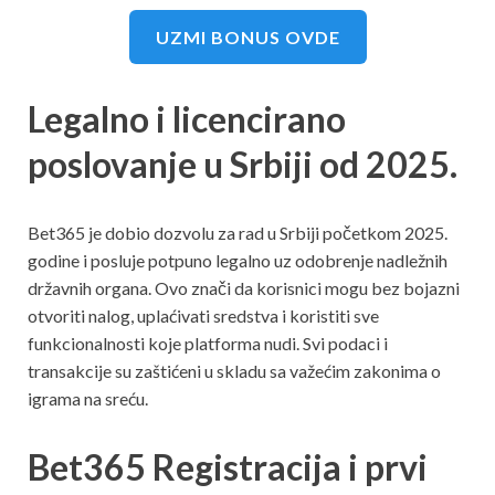
UZMI BONUS OVDE
Legalno i licencirano
poslovanje u Srbiji od 2025.
Bet365 je dobio dozvolu za rad u Srbiji početkom 2025.
godine i posluje potpuno legalno uz odobrenje nadležnih
državnih organa. Ovo znači da korisnici mogu bez bojazni
otvoriti nalog, uplaćivati sredstva i koristiti sve
funkcionalnosti koje platforma nudi. Svi podaci i
transakcije su zaštićeni u skladu sa važećim zakonima o
igrama na sreću.
Bet365 Registracija i prvi