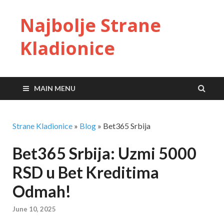
Najbolje Strane
Kladionice
MAIN MENU
Strane Kladionice
»
Blog
»
Bet365 Srbija
Bet365 Srbija: Uzmi 5000
RSD u Bet Kreditima
Odmah!
June 10, 2025