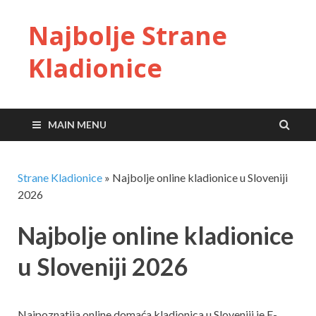
Najbolje Strane
Kladionice
MAIN MENU
Strane Kladionice
»
Najbolje online kladionice u Sloveniji
2026
Najbolje online kladionice
u Sloveniji 2026
Najpoznatija online domaća kladionica u Sloveniji je E-