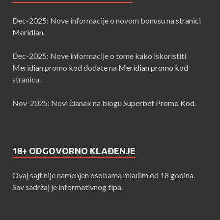
Dec-2025: Nove informacije o novom bonusu na
stranici
Meridian
.
Dec-2025: Nove informacije o tome kako iskoristiti
Meridian promo kod dodate na
Meridian promo kod
stranicu.
Nov-2025: Novi članak na blogu
Superbet Promo Kod
.
18+ ODGOVORNO KLAĐENJE
Ovaj sajt nije namenjen osobama mlađim od 18 godina.
Sav sadržaj je informativnog tipa.