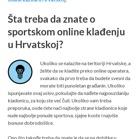
Šta treba da znate o
sportskom online klađenju
u Hrvatskoj?
Ukoliko se nalazite na teritoriji Hrvatske, a
želite da se kladite preko online operatera,
svakako da prvo treba da budete svesni da
morate biti punoletan građanin. Ukoliko
ispunjavate ovaj uslov, pokušajte da nađete najpouzdaniju
kladonicu, za koju ste već čuli. Ukoliko vam treba
preporuka, ovde ćete naći najbolje strane kladionice koje
nude najbolje ponude sportova, sjajne kvote i najviše
bonuse dobrodošlice.
Ono što takođe treba da znate je da se na dobitke u