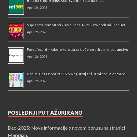
Bet365 Srbija Bonus Kod: Sve Što Treba da Znaš
April 26, 2026
Superbet Promo Kod 2026: Unesi NK500 za dodatni FreeBet!
April 26, 2026
Paysafecard – kako je koristiti za klađenje u Srbiji i inostranstvu
April 26, 2026
Bonusi Bez Depozita 2026: Registruj se i uzmi bonus odmah!
April 26, 2026
POSLEDNJI PUT AŽURIRANO
Dec-2025: Nove informacije o novom bonusu na
stranici
Meridian
.