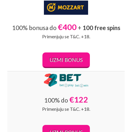
€400
100% bonusa do
+
100 free spins
Primenjuju se T&C. +18.
UZMI BONUS
€122
100% do
Primenjuju se T&C. +18.