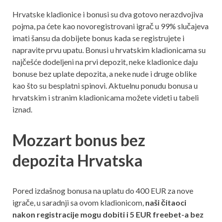
Hrvatske kladionice i bonusi su dva gotovo nerazdvojiva
pojma, pa ćete kao novoregistrovani igrač u 99% slučajeva
imati šansu da dobijete bonus kada se registrujete i
napravite prvu upatu. Bonusi u hrvatskim kladionicama su
najčešće dodeljeni na prvi depozit, neke kladionice daju
bonuse bez uplate depozita, a neke nude i druge oblike
kao što su besplatni spinovi. Aktuelnu ponudu bonusa u
hrvatskim i stranim kladionicama možete videti u tabeli
iznad.
Mozzart bonus bez
depozita Hrvatska
Pored izdašnog bonusa na uplatu do 400 EUR za nove
igrače, u saradnji sa ovom kladionicom,
naši čitaoci
nakon registracije mogu dobiti i 5 EUR freebet-a bez