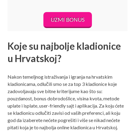
UZMI BONUS
Koje su najbolje kladionice
u Hrvatskoj?
Nakon temeljnog istraživanja i igranja na hrvatskim
kladionicama, odlučili smo se za top 3 kladionice koje
zadovoljavaju sve bitne kriterijume kao što su:
pouzdanost, bonus dobrodošlice, visina kvota, metode
uplate i isplate, user-friendly sajt i aplikacija. Za koju ćete
se kladionicu odlučiti zavisi od vaših preferenci, ali koju
god da izaberete nećete pogrešiti i više se nikad nećete
pitati koja je to najbolja online kladionica u Hrvatskoj.