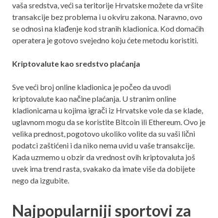
vaša sredstva, veći sa teritorije Hrvatske možete da vršite
transakcije bez problema i u okviru zakona. Naravno, ovo
se odnosi na klađenje kod stranih kladionica. Kod domaćih
operatera je gotovo svejedno koju ćete metodu koristiti.
Kriptovalute kao sredstvo plaćanja
Sve veći broj online kladionica je počeo da uvodi
kriptovalute kao načine plaćanja. U stranim online
kladionicama u kojima igrači iz Hrvatske vole da se klade,
uglavnom mogu da se koristite Bitcoin ili Ethereum. Ovo je
velika prednost, pogotovo ukoliko volite da su vaši lični
podatci zaštićeni i da niko nema uvid u vaše transakcije.
Kada uzmemo u obzir da vrednost ovih kriptovaluta još
uvek ima trend rasta, svakako da imate više da dobijete
nego da izgubite.
Najpopularniji sportovi za