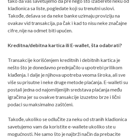
tako da vas savetujemo da pre nego što izaberete neku od
kladionica sa liste, pogledate koji su trenutni uslovi.
Takođe, dešava se da neke banke uzimaju proviziju na
ovakav vid transakcija, pa čak i kad to nisu neke značajne
cifre, nije na odmet biti upućen.
Kreditna/debitna kartica ili E-wallet, šta odabrati?
Transakcije korišćenjem kreditnih i debitnih kartica je
nešto što je donedavno prednjačilo u upotrebi prilikom
klađenja. I dalje je njihova upotreba veoma široka, ali sve
više su prisutne i neke druge metode plaćanja. E-walleti su
postali jedna od najomiljenijih sredstava plaćanja među
igračima jer su ovakve transakcije izuzetno brze i lični
podaci su maksimalno zaštćeni.
Takođe, ukoliko se odlučite za neku od stranih kladionica
savetujemo vam da koristite e-wallete ukoliko ste u
mogućnosti. Ne samo što je najbrži način da prebacite