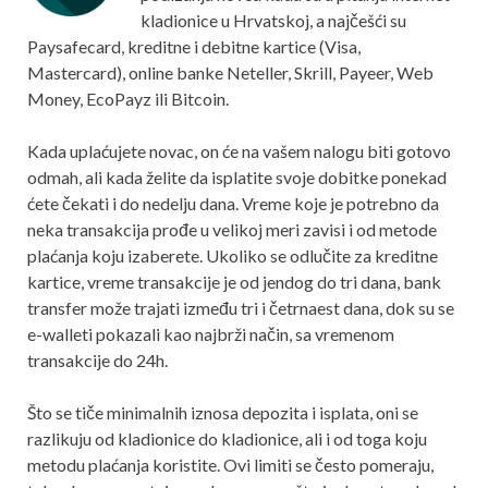
kladionice u Hrvatskoj, a najčešći su
Paysafecard, kreditne i debitne kartice (Visa,
Mastercard), online banke Neteller, Skrill, Payeer, Web
Money, EcoPayz ili Bitcoin.
Kada uplaćujete novac, on će na vašem nalogu biti gotovo
odmah, ali kada želite da isplatite svoje dobitke ponekad
ćete čekati i do nedelju dana. Vreme koje je potrebno da
neka transakcija prođe u velikoj meri zavisi i od metode
plaćanja koju izaberete. Ukoliko se odlučite za kreditne
kartice, vreme transakcije je od jendog do tri dana, bank
transfer može trajati između tri i četrnaest dana, dok su se
e-walleti pokazali kao najbrži način, sa vremenom
transakcije do 24h.
Što se tiče minimalnih iznosa depozita i isplata, oni se
razlikuju od kladionice do kladionice, ali i od toga koju
metodu plaćanja koristite. Ovi limiti se često pomeraju,