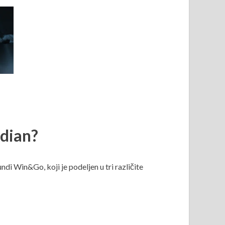
idian?
ndi Win&Go, koji je podeljen u tri različite