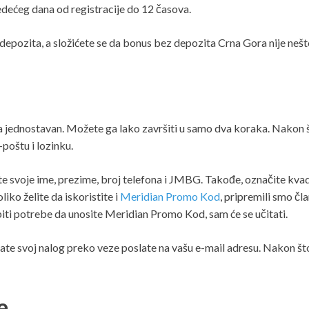
dećeg dana od registracije do 12 časova.
epozita, a složićete se da bonus bez depozita Crna Gora nije nešt
 jednostavan. Možete ga lako završiti u samo dva koraka. Nakon što
e-poštu i lozinku.
te svoje ime, prezime, broj telefona i JMBG. Takođe, označite kva
iko želite da iskoristite i
Meridian Promo Kod
, pripremili smo čl
 biti potrebe da unosite Meridian Promo Kod, sam će se učitati.
irate svoj nalog preko veze poslate na vašu e-mail adresu. Nakon što
e