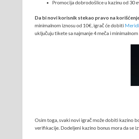
Promocija dobrodošlice u kazinu od 30 e
Da bi novi korisnik stekao pravo na korišćen
minimalnom iznosu od 10€, igrač će dobiti
Merid
uključuju tikete sa najmanje 4 meča i minimalno
Osim toga, svaki novi igrač može dobiti kazino bo
verifikacije. Dodeljeni kazino bonus mora da se iz