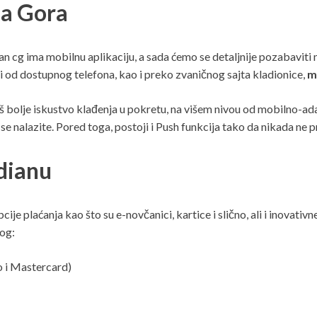
na Gora
n cg ima mobilnu aplikaciju, a sada ćemo se detaljnije pozabavit
ti od dostupnog telefona, kao i preko zvaničnog sajta kladionice,
m
oš bolje iskustvo klađenja u pokretu, na višem nivou od mobilno-ad
a se nalazite. Pored toga, postoji i Push funkcija tako da nikada ne
idianu
ije plaćanja kao što su e-novčanici, kartice i slično, ali i inova
log:
o i Mastercard)