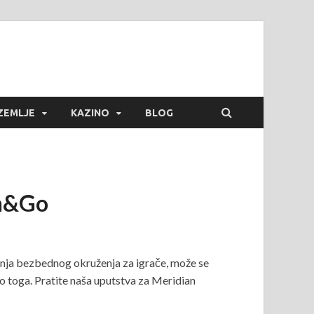
ZEMLJE
KAZINO
BLOG
in&Go
anja bezbednog okruženja za igrače, može se
o toga. Pratite naša uputstva za Meridian