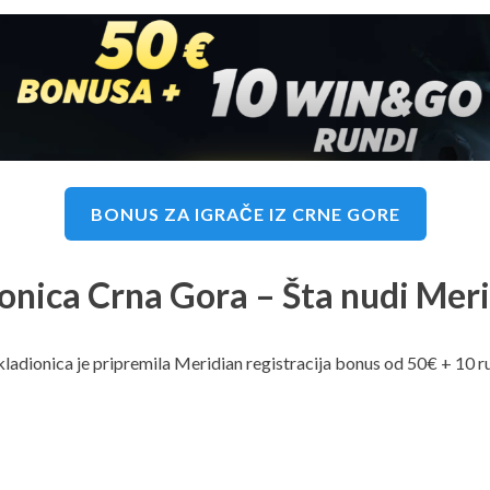
BONUS ZA IGRAČE IZ CRNE GORE
ionica Crna Gora – Šta nudi Mer
 kladionica je pripremila Meridian registracija bonus od 50€ + 10 ru