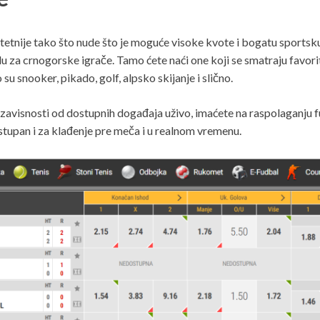
litetnije tako što nude što je moguće visoke kvote i bogatu sports
u za crnogorske igrače. Tamo ćete naći one koji se smatraju favor
su snooker, pikado, golf, alpsko skijanje i slično.
U zavisnosti od dostupnih događaja uživo, imaćete na raspolaganju f
ostupan i za klađenje pre meča i u realnom vremenu.