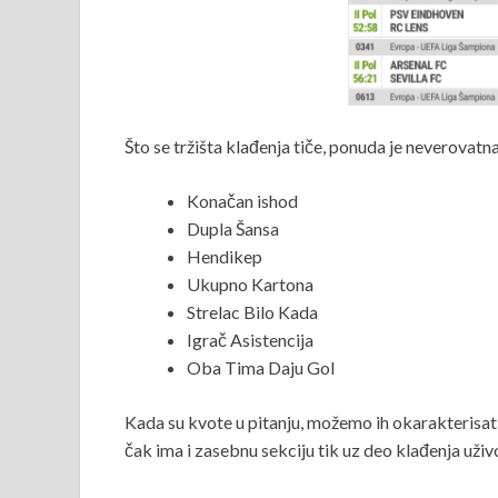
Što se tržišta klađenja tiče, ponuda je neverova
Konačan ishod
Dupla Šansa
Hendikep
Ukupno Kartona
Strelac Bilo Kada
Igrač Asistencija
Oba Tima Daju Gol
Kada su kvote u pitanju, možemo ih okarakterisati
čak ima i zasebnu sekciju tik uz deo klađenja uživ