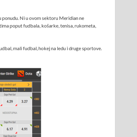
ku ponudu. Ni u ovom sektoru Meridian ne
itima poput fudbala, košarke, tenisa, rukometa,
udbal, mali fudbal, hokej na ledu i druge sportove.