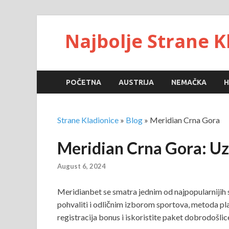
Najbolje Strane K
POČETNA
AUSTRIJA
NEMAČKA
H
Strane Kladionice
»
Blog
»
Meridian Crna Gora
Meridian Crna Gora: Uz
August 6, 2024
Meridianbet se smatra jednim od najpopularnijih 
pohvaliti i odličnim izborom sportova, metoda pl
registracija bonus i iskoristite paket dobrodošl