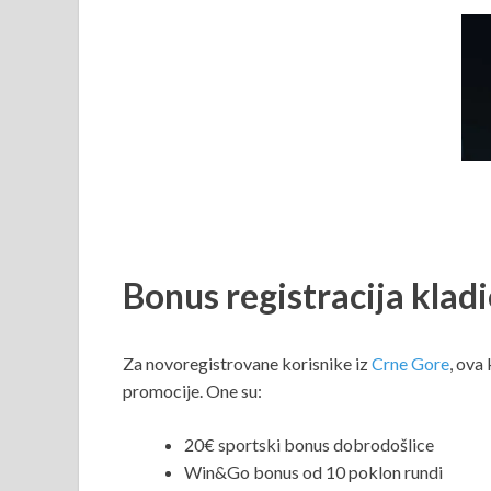
Bonus registracija klad
Za novoregistrovane korisnike iz
Crne Gore
, ova
promocije. One su:
20€ sportski bonus dobrodošlice
Win&Go bonus od 10 poklon rundi