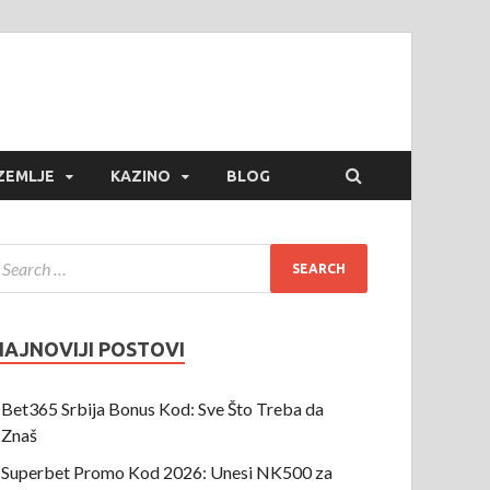
ZEMLJE
KAZINO
BLOG
NAJNOVIJI POSTOVI
Bet365 Srbija Bonus Kod: Sve Što Treba da
Znaš
Superbet Promo Kod 2026: Unesi NK500 za