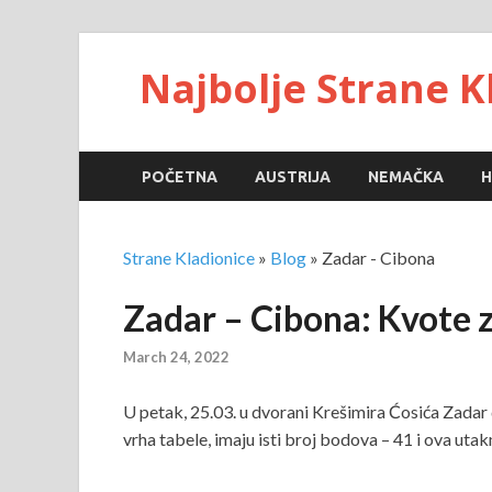
Najbolje Strane K
POČETNA
AUSTRIJA
NEMAČKA
H
Strane Kladionice
»
Blog
»
Zadar - Cibona
Zadar – Cibona: Kvote 
March 24, 2022
U petak, 25.03. u dvorani Krešimira Ćosića Zada
vrha tabele, imaju isti broj bodova – 41 i ova uta