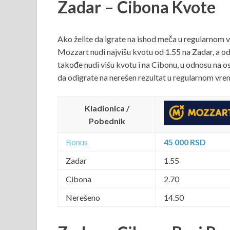
Zadar – Cibona Kvote
Ako želite da igrate na ishod meča u regularnom 
Mozzart nudi najvišu kvotu od 1.55 na Zadar, a od
takođe nudi višu kvotu i na Cibonu, u odnosu na os
da odigrate na nerešen rezultat u regularnom vreme
Kladionica /
Pobednik
Bonus
45 000 RSD
Zadar
1.55
Cibona
2.70
Nerešeno
14.50