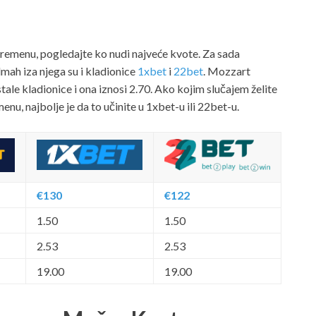
vremenu, pogledajte ko nudi najveće kvote. Za sada
mah iza njega su i kladionice
1xbet
i
22bet
. Mozzart
tale kladionice i ona iznosi 2.70. Ako kojim slučajem želite
nu, najbolje je da to učinite u 1xbet-u ili 22bet-u.
€130
€122
1.50
1.50
2.53
2.53
19.00
19.00