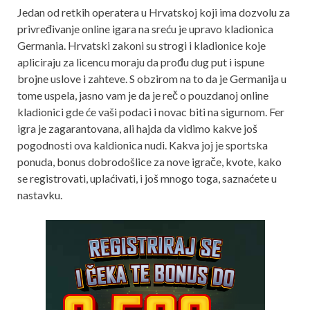
Jedan od retkih operatera u Hrvatskoj koji ima dozvolu za
privređivanje online igara na sreću je upravo kladionica
Germania. Hrvatski zakoni su strogi i kladionice koje
apliciraju za licencu moraju da prođu dug put i ispune
brojne uslove i zahteve. S obzirom na to da je Germanija u
tome uspela, jasno vam je da je reč o pouzdanoj online
kladionici gde će vaši podaci i novac biti na sigurnom. Fer
igra je zagarantovana, ali hajda da vidimo kakve još
pogodnosti ova kaldionica nudi. Kakva joj je sportska
ponuda, bonus dobrodošlice za nove igrače, kvote, kako
se registrovati, uplaćivati, i još mnogo toga, saznaćete u
nastavku.