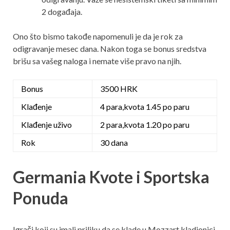
2 događaja.
Ono što bismo takođe napomenuli je da je rok za
odigravanje mesec dana. Nakon toga se bonus sredstva
brišu sa vašeg naloga i nemate više pravo na njih.
Bonus
3500 HRK
Klađenje
4 para,kvota 1.45 po paru
Klađenje uživo
2 para,kvota 1.20 po paru
Rok
30 dana
Germania Kvote i Sportska
Ponuda
Igrači koji su imali priliku da se klade u Mozzart kladionici,