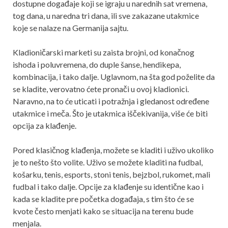
dostupne događaje koji se igraju u narednih sat vremena,
tog dana, u naredna tri dana, ili sve zakazane utakmice
koje se nalaze na Germanija sajtu.
Kladioničarski marketi su zaista brojni, od konačnog
ishoda i poluvremena, do duple šanse, hendikepa,
kombinacija, i tako dalje. Uglavnom, na šta god poželite da
se kladite, verovatno ćete pronači u ovoj kladionici.
Naravno, na to će uticati i potražnja i gledanost određene
utakmice i meča. Što je utakmica iščekivanija, više će biti
opcija za klađenje.
Pored klasičnog klađenja, možete se kladiti i uživo ukoliko
je to nešto što volite. Uživo se možete kladiti na fudbal,
košarku, tenis, esports, stoni tenis, bejzbol, rukomet, mali
fudbal i tako dalje. Opcije za klađenje su identične kao i
kada se kladite pre početka događaja, s tim što će se
kvote često menjati kako se situacija na terenu bude
menjala.