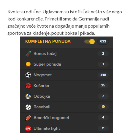
Kvote su odlične. Uglavnom su iste ili čak nešto više nego
kod konkurencije. Primetili smo da Germanija nudi
značajno veće kvote na događaje manje popularnih
sportova za klađenje, poput boksa i pikada.