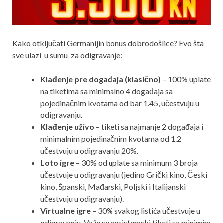
Kako otključati Germanijin bonus dobrodošlice? Evo šta
sve ulazi u sumu za odigravanje:
Klađenje pre događaja (klasično)
– 100% uplate
na tiketima sa minimalno 4 događaja sa
pojedinačnim kvotama od bar 1.45, učestvuju u
odigravanju.
Klađenje uživo
– tiketi sa najmanje 2 događaja i
minimalnim pojedinačnim kvotama od 1.2
učestvuju u odigravanju 20%.
Loto igre
– 30% od uplate sa minimum 3 broja
učestvuje u odigravanju (jedino Grički kino, Česki
kino, Španski, Mađarski, Poljski i Italijanski
učestvuju u odigravanju).
Virtualne igre
– 30% svakog listića učestvuje u
odigravanju. Važe se nesistemski tiketi sa minimim