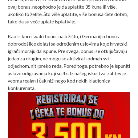
ovaj bonus, neophodno je da uplatite 35 kuna ili više,
ukoliko to želite. Što više uplatite, više bonusa ćete dobiti,
tako da su veće uplate isplativije.
Kao i skoro svaki bonus na tržištu, i Germanijin bonus
dobrodošlice dolazi sa određenim uslovima koje hrvatski
igrači moraju da ispune. Pre svega, bonusi se otključavaju
jedan za drugim, ne mogu se aktivirati odmah svi
odjednom, niti preko reda. Pored toga, potrebno je ispuniti
uslove odigravanja koji su 4x. Iz našeg iskustva, zahtev je
veoma realan i čak niži nego kod nekih kladionica
konkurenata.