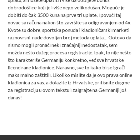
dobrodošlice koji je i više nego velikodušan. Moguće je
dobiti do čak 3500 kuna na prve tri uplate, i povući taj
novac sa računa nakon što završite sa odigravanjem od 4x.
Kvote su dobre, sportska ponuda i kladioničarski marketi
raznovrsni, nude dovoljan broj metoda uplata… Gotovo da
nismo mogli pronaći neki značajniji nedostatak, sem
možda nešto dužeg procesa registracije. Ipak, to nije nešto
što karakteriše Germaniju konkretno, već sve hrvatske
licencirane kladionice. Naravno, sve to kako bi se igrači
maksimalno zaštitili. Ukoliko mislite da je ovo prava online
kladionica za vas, a dolazite iz Hrvatske, pritisnite dugme
za registraciju u ovom tekstu i zaigrajte na Germaniji još
danas!